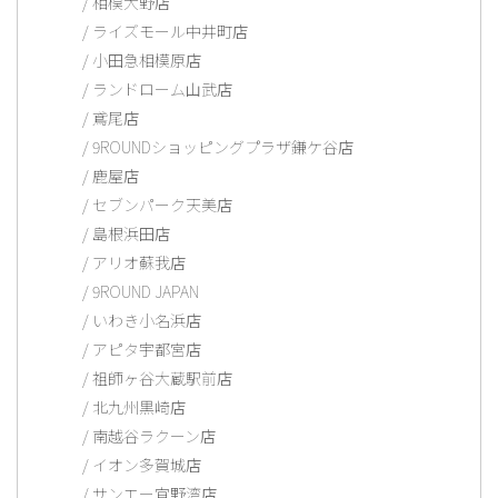
相模大野店
ライズモール中井町店
小田急相模原店
ランドローム山武店
鳶尾店
9ROUNDショッピングプラザ鎌ケ谷店
鹿屋店
セブンパーク天美店
島根浜田店
アリオ蘇我店
9ROUND JAPAN
いわき小名浜店
アピタ宇都宮店
祖師ヶ谷大蔵駅前店
北九州黒崎店
南越谷ラクーン店
イオン多賀城店
サンエー宜野湾店