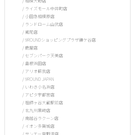
相模大野店
ライズモール中井町店
小田急相模原店
ランドローム山武店
鳶尾店
9ROUNDショッピングプラザ鎌ケ谷店
鹿屋店
セブンパーク天美店
島根浜田店
アリオ蘇我店
9ROUND JAPAN
いわき小名浜店
アピタ宇都宮店
祖師ヶ谷大蔵駅前店
北九州黒崎店
南越谷ラクーン店
イオン多賀城店
サンエー宜野湾店