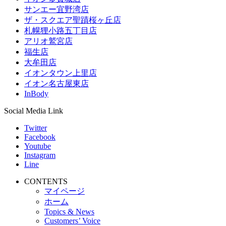
サンエー宜野湾店
ザ・スクエア聖蹟桜ヶ丘店
札幌狸小路五丁目店
アリオ鷲宮店
福生店
大牟田店
イオンタウン上里店
イオン名古屋東店
InBody
Social Media Link
Twitter
Facebook
Youtube
Instagram
Line
CONTENTS
マイページ
ホーム
Topics & News
Customers’ Voice