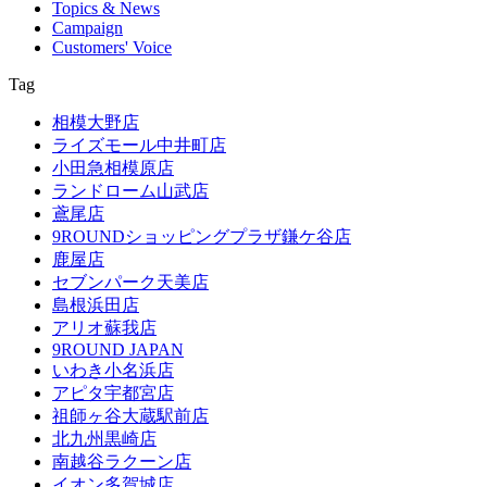
Topics & News
Campaign
Customers' Voice
Tag
相模大野店
ライズモール中井町店
小田急相模原店
ランドローム山武店
鳶尾店
9ROUNDショッピングプラザ鎌ケ谷店
鹿屋店
セブンパーク天美店
島根浜田店
アリオ蘇我店
9ROUND JAPAN
いわき小名浜店
アピタ宇都宮店
祖師ヶ谷大蔵駅前店
北九州黒崎店
南越谷ラクーン店
イオン多賀城店