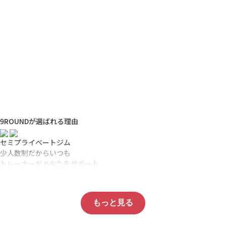
陸！？】ナインラ
ウンドって？
9ROUND JAPAN
,
北九州
黒崎店
more >>
9ROUNDが選ばれる理由
セミプライベートジム
少人数制だからいつも
トレーナーがあなたをサポート
毎日メニューが変わる
毎日運動メニューが変わるので
もっと見る
飽きずに続けられる。