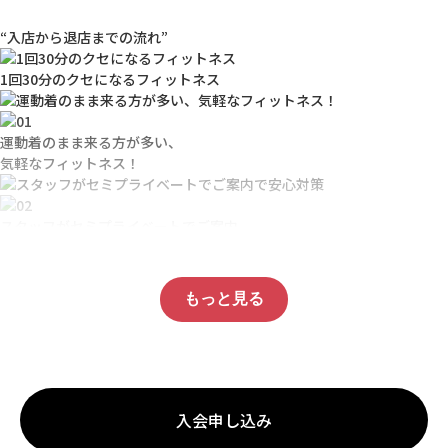
1日3分～でもOK！
30分フィットネス
“入店から退店までの流れ”
自分のペースで無理なく運動量を調節。
1日3分間だけでもOK。
1回30分のクセになる
フィットネス
ミット打ちでストレス発散
とにかく気持ちいいミット打ち！
運動着のまま来る方が多い、
溜まったストレスをぶつけろ！
気軽なフィットネス！
運動量がわかるから効果的
ハートレートシステムで運動量が目で
スタッフがセミプライベートでご案内
見えるからわかりやすい。
アプリでも運動の管理ができる！
バンテージを巻いたら
ヒーローモード
毎週変わるイベント
もっと見る
参加無料のトレーニングイベントで
チャンピオンを目指せ！
ディスプレイシステム
ワークアウトの内容が動画で分かりやすい！
入会申し込み
(一部店舗のみ設置)