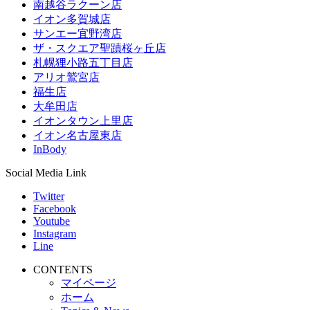
南越谷ラクーン店
イオン多賀城店
サンエー宜野湾店
ザ・スクエア聖蹟桜ヶ丘店
札幌狸小路五丁目店
アリオ鷲宮店
福生店
大牟田店
イオンタウン上里店
イオン名古屋東店
InBody
Social Media Link
Twitter
Facebook
Youtube
Instagram
Line
CONTENTS
マイページ
ホーム