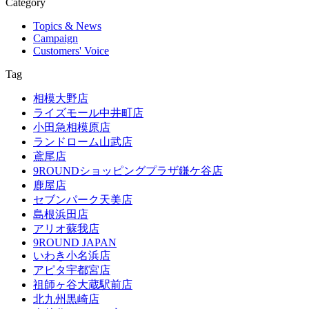
Category
Topics & News
Campaign
Customers' Voice
Tag
相模大野店
ライズモール中井町店
小田急相模原店
ランドローム山武店
鳶尾店
9ROUNDショッピングプラザ鎌ケ谷店
鹿屋店
セブンパーク天美店
島根浜田店
アリオ蘇我店
9ROUND JAPAN
いわき小名浜店
アピタ宇都宮店
祖師ヶ谷大蔵駅前店
北九州黒崎店