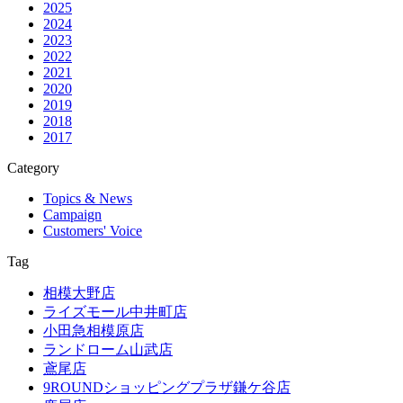
2025
2024
2023
2022
2021
2020
2019
2018
2017
Category
Topics & News
Campaign
Customers' Voice
Tag
相模大野店
ライズモール中井町店
小田急相模原店
ランドローム山武店
鳶尾店
9ROUNDショッピングプラザ鎌ケ谷店