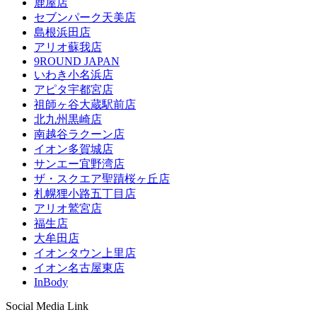
鹿屋店
セブンパーク天美店
島根浜田店
アリオ蘇我店
9ROUND JAPAN
いわき小名浜店
アピタ宇都宮店
祖師ヶ谷大蔵駅前店
北九州黒崎店
南越谷ラクーン店
イオン多賀城店
サンエー宜野湾店
ザ・スクエア聖蹟桜ヶ丘店
札幌狸小路五丁目店
アリオ鷲宮店
福生店
大牟田店
イオンタウン上里店
イオン名古屋東店
InBody
Social Media Link