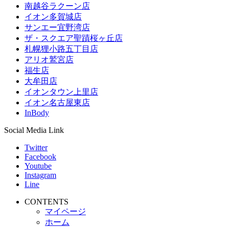
南越谷ラクーン店
イオン多賀城店
サンエー宜野湾店
ザ・スクエア聖蹟桜ヶ丘店
札幌狸小路五丁目店
アリオ鷲宮店
福生店
大牟田店
イオンタウン上里店
イオン名古屋東店
InBody
Social Media Link
Twitter
Facebook
Youtube
Instagram
Line
CONTENTS
マイページ
ホーム