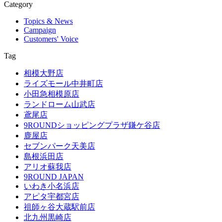
Category
Topics & News
Campaign
Customers' Voice
Tag
相模大野店
ライズモール中井町店
小田急相模原店
ランドローム山武店
鳶尾店
9ROUNDショッピングプラザ鎌ケ谷店
鹿屋店
セブンパーク天美店
島根浜田店
アリオ蘇我店
9ROUND JAPAN
いわき小名浜店
アピタ宇都宮店
祖師ヶ谷大蔵駅前店
北九州黒崎店