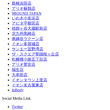
島根浜田店
アリオ蘇我店
9ROUND JAPAN
いわき小名浜店
アピタ宇都宮店
祖師ヶ谷大蔵駅前店
北九州黒崎店
南越谷ラクーン店
イオン多賀城店
サンエー宜野湾店
ザ・スクエア聖蹟桜ヶ丘店
札幌狸小路五丁目店
アリオ鷲宮店
福生店
大牟田店
イオンタウン上里店
イオン名古屋東店
InBody
Social Media Link
Twitter