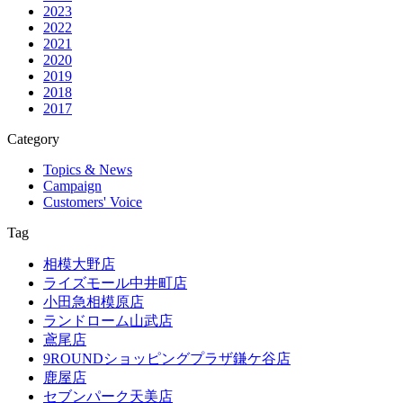
2023
2022
2021
2020
2019
2018
2017
Category
Topics & News
Campaign
Customers' Voice
Tag
相模大野店
ライズモール中井町店
小田急相模原店
ランドローム山武店
鳶尾店
9ROUNDショッピングプラザ鎌ケ谷店
鹿屋店
セブンパーク天美店