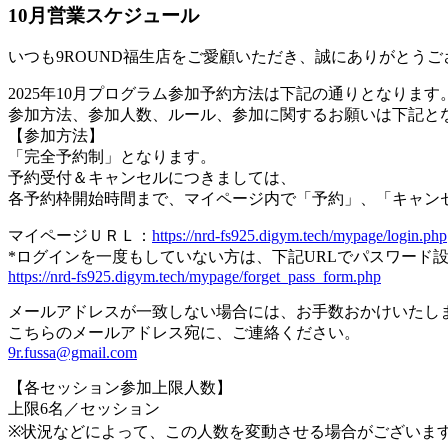
10月営業スケジュール
いつも9ROUND福生店をご愛顧いただき、誠にありがとうご
2025年10月プログラム参加予約方法は下記の通りとなります
参加方法、参加人数、ルール、参加に関するお願いは下記と
【参加方法】
「完全予約制」となります。
予約受付＆キャンセルにつきましては、
各予約枠開始時間まで、マイページ内で「予約」、「キャン
マイページＵＲＬ：
https://nrd-fs925.digym.tech/mypage/login.php
*ログインを一度もしていない方は、下記URLでパスワード
https://nrd-fs925.digym.tech/mypage/forget_pass_form.php
メールアドレスが一致しない場合には、お手数おかけいたし
こちらのメールアドレス宛に、ご連絡ください。
9r.fussa@gmail.com
【各セッション参加上限人数】
上限6名／セッション
※状況などによって、この人数を変動させる場合がございま