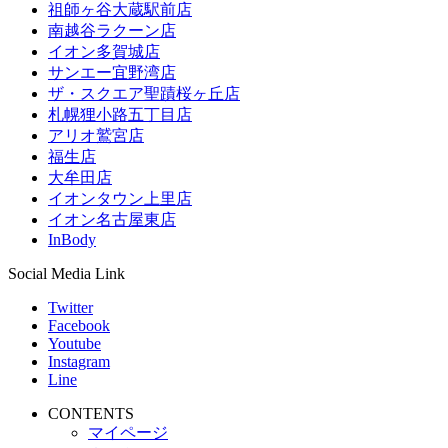
祖師ヶ谷大蔵駅前店
南越谷ラクーン店
イオン多賀城店
サンエー宜野湾店
ザ・スクエア聖蹟桜ヶ丘店
札幌狸小路五丁目店
アリオ鷲宮店
福生店
大牟田店
イオンタウン上里店
イオン名古屋東店
InBody
Social Media Link
Twitter
Facebook
Youtube
Instagram
Line
CONTENTS
マイページ