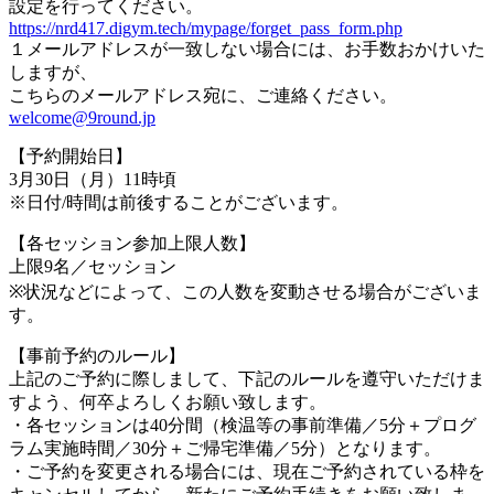
設定を行ってください。
https://nrd417.digym.tech/mypage/forget_pass_form.php
１メールアドレスが一致しない場合には、お手数おかけいた
しますが、
こちらのメールアドレス宛に、ご連絡ください。
welcome@9round.jp
【予約開始日】
3月30日（月）11時頃
※日付/時間は前後することがございます。
【各セッション参加上限人数】
上限9名／セッション
※状況などによって、この人数を変動させる場合がございま
す。
【事前予約のルール】
上記のご予約に際しまして、下記のルールを遵守いただけま
すよう、何卒よろしくお願い致します。
・各セッションは40分間（検温等の事前準備／5分＋プログ
ラム実施時間／30分＋ご帰宅準備／5分）となります。
・ご予約を変更される場合には、現在ご予約されている枠を