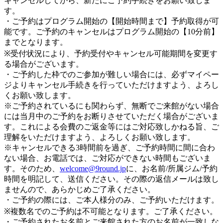
キャンセルしてから、新たにご予約手続きをお願い致しま
す。
・ご予約はプログラム開始の【開始時間まで】予約取得が可
能です。ご予約のキャンセルはプログラム開始の【10分前】
までとなります。
※受付状況により、予約受付やキャンセル可能期間を変更す
る場合がございます。
・ご予約した枠でのご参加が難しい場合には、必ずマイペー
ジよりキャンセル手続きを行っていただけますよう、よろし
くお願い致します。
※ご予約されているにも関わらず、無断でご来館がない場合
には当月中のご予約をお断りさせていただく場合がございま
す。これによる会費のご返金等にはご対応致しかねる旨、ご
理解をいただけますよう、よろしくお願い致します。
※キャンセルできる3時間前を過ぎ、ご予約時間に間に合わ
ない場合、お電話では、ご対応ができない時間もございま
す。そのため、
welcome@9round.jp
に、お名前/所属ジム/予約
時間を明記して、送信ください。その際の返信メールは致し
ませんので、あらかじめご了承ください。
・ご予約の際には、ご本人様分のみ、ご予約いただけます。
※複数名でのご予約は不可能となります。ご了承ください。
・ご予約されたお名前とご来館された方のお名前が一致しな