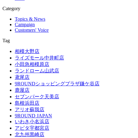
Category
Topics & News
Campaign
Customers' Voice
Tag
相模大野店
ライズモール中井町店
小田急相模原店
ランドローム山武店
鳶尾店
9ROUNDショッピングプラザ鎌ケ谷店
鹿屋店
セブンパーク天美店
島根浜田店
アリオ蘇我店
9ROUND JAPAN
いわき小名浜店
アピタ宇都宮店
北九州黒崎店