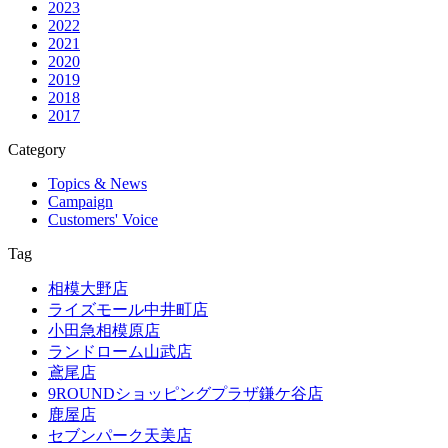
2023
2022
2021
2020
2019
2018
2017
Category
Topics & News
Campaign
Customers' Voice
Tag
相模大野店
ライズモール中井町店
小田急相模原店
ランドローム山武店
鳶尾店
9ROUNDショッピングプラザ鎌ケ谷店
鹿屋店
セブンパーク天美店