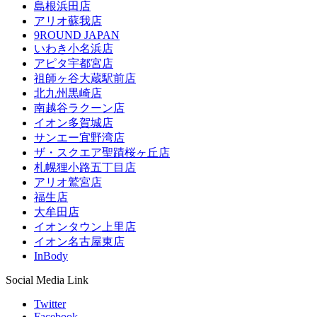
島根浜田店
アリオ蘇我店
9ROUND JAPAN
いわき小名浜店
アピタ宇都宮店
祖師ヶ谷大蔵駅前店
北九州黒崎店
南越谷ラクーン店
イオン多賀城店
サンエー宜野湾店
ザ・スクエア聖蹟桜ヶ丘店
札幌狸小路五丁目店
アリオ鷲宮店
福生店
大牟田店
イオンタウン上里店
イオン名古屋東店
InBody
Social Media Link
Twitter
Facebook