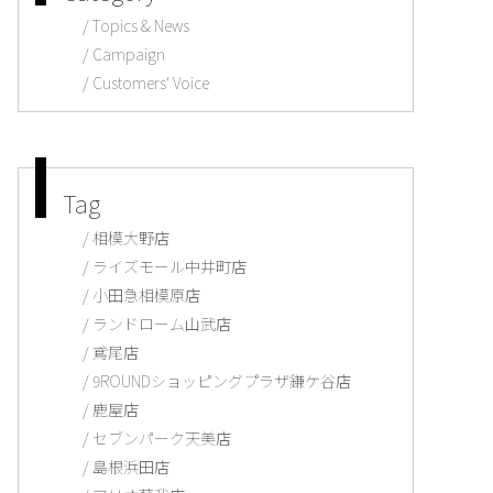
Topics & News
Campaign
Customers' Voice
Tag
相模大野店
ライズモール中井町店
小田急相模原店
ランドローム山武店
鳶尾店
9ROUNDショッピングプラザ鎌ケ谷店
鹿屋店
セブンパーク天美店
島根浜田店