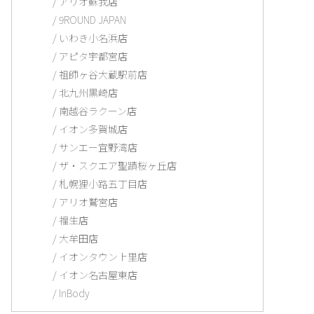
アリオ蘇我店
9ROUND JAPAN
いわき小名浜店
アピタ宇都宮店
祖師ヶ谷大蔵駅前店
北九州黒崎店
南越谷ラクーン店
イオン多賀城店
サンエー宜野湾店
ザ・スクエア聖蹟桜ヶ丘店
札幌狸小路五丁目店
アリオ鷲宮店
福生店
大牟田店
イオンタウン上里店
イオン名古屋東店
InBody