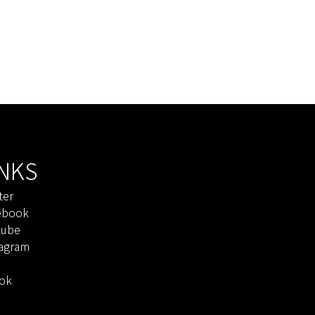
INKS
ter
ebook
tube
tagram
Tok