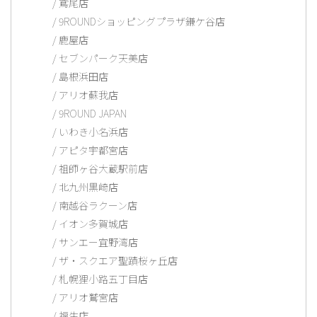
鳶尾店
9ROUNDショッピングプラザ鎌ケ谷店
鹿屋店
セブンパーク天美店
島根浜田店
アリオ蘇我店
9ROUND JAPAN
いわき小名浜店
アピタ宇都宮店
祖師ヶ谷大蔵駅前店
北九州黒崎店
南越谷ラクーン店
イオン多賀城店
サンエー宜野湾店
ザ・スクエア聖蹟桜ヶ丘店
札幌狸小路五丁目店
アリオ鷲宮店
福生店