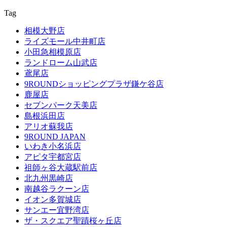
Tag
相模大野店
ライズモール中井町店
小田急相模原店
ランドローム山武店
鳶尾店
9ROUNDショッピングプラザ鎌ケ谷店
鹿屋店
セブンパーク天美店
島根浜田店
アリオ蘇我店
9ROUND JAPAN
いわき小名浜店
アピタ宇都宮店
祖師ヶ谷大蔵駅前店
北九州黒崎店
南越谷ラクーン店
イオン多賀城店
サンエー宜野湾店
ザ・スクエア聖蹟桜ヶ丘店