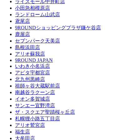
ライズモール中井町店
小田急相模原店
ランドローム山武店
鳶尾店
9ROUNDショッピングプラザ鎌ケ谷店
鹿屋店
セブンパーク天美店
島根浜田店
アリオ蘇我店
9ROUND JAPAN
いわき小名浜店
アピタ宇都宮店
北九州黒崎店
祖師ヶ谷大蔵駅前店
南越谷ラクーン店
イオン多賀城店
サンエー宜野湾店
ザ・スクエア聖蹟桜ヶ丘店
札幌狸小路五丁目店
アリオ鷲宮店
福生店
大牟田店