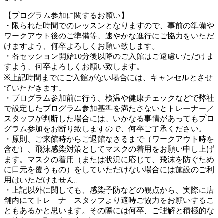
【プログラム参加に関するお願い】
・限られた時間でのレッスンとなりますので、事前の準備や
ワークアウト後のご準備等、速やかな進行にご協力をいただ
けますよう、何卒よろしくお願い致します。
・各セッション開始10分後以降のご入館はご遠慮いただけま
すよう、何卒よろしくお願い致します。
※上記時間までにご入館がない場合には、キャンセルとさせ
ていただきます。
・プログラム参加前に行う、検温や健康チェックなどで弊社
で設定したプログラム参加基準を満たさないとトレーナー／
スタッフが判断した場合には、いかなる事情があってもプロ
グラム参加をお断り致しますので、何卒ご了承ください。
・原則、ご来館時からご退館なさるまで（ワークアウト時を
含む）、飛沫感染対策としてマスクの着用をお願い申し上げ
ます。マスクの着用（または状況に応じて、飛沫を防ぐため
に口元を覆うもの）をしていただけない場合には施設のご利
用はいただけません。
・上記以外に関しても、感染予防などの観点から、実際に店
舗内にてトレーナースタッフより適時ご協力をお願いするこ
ともあるかと思います。その際には何卒、ご理解と積極的な