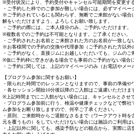
※受付状況により、予約受付やキャンセル可能期間を変更す
・ご予約した枠でのご参加が難しい場合には、必ずマイペー
※ご予約されているにも関わらず、無断でご来館がない場合
解をいただけますよう、よろしくお願い致します。
・ご予約の際には、ご本人様分のみ、ご予約いただけます。
※複数名でのご予約は不可能となります。ご了承ください。
・ご予約されたお名前とご来館された方のお名前が一致しな
※お客様間での予約の交換や代理参加（ご予約された方以外
・ご予約がなく、直接ジムにお越しいただいても、ジムのご
※仮に予約枠に空きがある場合でも事前のご予約がない場合
・ご予約に関しては、上記のマイページのみ（お電話やメー
【プログラム参加に関するお願い】
・限られた時間でのレッスンとなりますので、事前の準備や
・各セッション開始10分後以降のご入館はご遠慮いただけま
※上記時間までにご入館がない場合には、キャンセルとさせ
・プログラム参加前に行う、検温や健康チェックなどで弊社
ム参加をお断り致しますので、何卒ご了承ください。
・原則、ご来館時からご退館なさるまで（ワークアウト時を
元を覆うもの）をしていただけない場合には施設のご利用は
・上記以外に関しても、感染予防などの観点から、実際に店