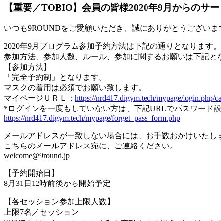
【重要／TOBIO】会員の皆様2020年9月からのサ
いつも9ROUNDをご愛顧いただき、誠にありがとうございま
2020年9月プログラム参加予約方法は下記の通りとなります
参加方法、参加人数、ルール、参加に関するお願いは下記と
【参加方法】
「完全予約制」となります。
マスクの着用は必須でお願い致します。
マイページＵＲＬ：
https://nrd417.digym.tech/mypage/login.php/c
*ログインを一度もしていない方は、下記URLでパスワード
https://nrd417.digym.tech/mypage/forget_pass_form.php
メールアドレスが一致しない場合には、お手数おかけいたし
こちらのメールアドレス宛に、ご連絡ください。
welcome@9round.jp
【予約開始日】
8月31日12時前後から開始予定
【各セッション参加上限人数】
上限7名／セッション