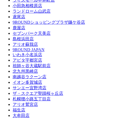
ライズモール中井町店
小田急相模原店
ランドローム山武店
鳶尾店
9ROUNDショッピングプラザ鎌ケ谷店
鹿屋店
セブンパーク天美店
島根浜田店
アリオ蘇我店
9ROUND JAPAN
いわき小名浜店
アピタ宇都宮店
祖師ヶ谷大蔵駅前店
北九州黒崎店
南越谷ラクーン店
イオン多賀城店
サンエー宜野湾店
ザ・スクエア聖蹟桜ヶ丘店
札幌狸小路五丁目店
アリオ鷲宮店
福生店
大牟田店