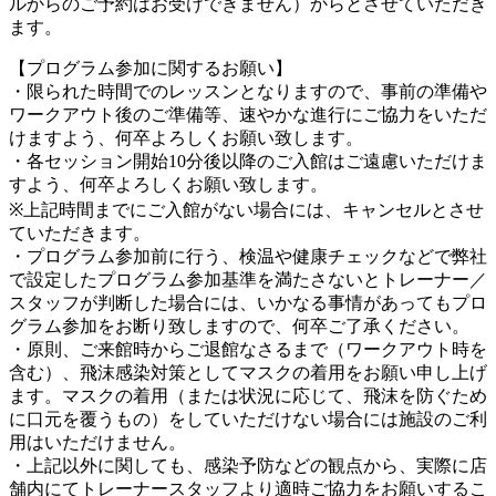
ルからのご予約はお受けできません）からとさせていただき
ます。
【プログラム参加に関するお願い】
・限られた時間でのレッスンとなりますので、事前の準備や
ワークアウト後のご準備等、速やかな進行にご協力をいただ
けますよう、何卒よろしくお願い致します。
・各セッション開始10分後以降のご入館はご遠慮いただけま
すよう、何卒よろしくお願い致します。
※上記時間までにご入館がない場合には、キャンセルとさせ
ていただきます。
・プログラム参加前に行う、検温や健康チェックなどで弊社
で設定したプログラム参加基準を満たさないとトレーナー／
スタッフが判断した場合には、いかなる事情があってもプロ
グラム参加をお断り致しますので、何卒ご了承ください。
・原則、ご来館時からご退館なさるまで（ワークアウト時を
含む）、飛沫感染対策としてマスクの着用をお願い申し上げ
ます。マスクの着用（または状況に応じて、飛沫を防ぐため
に口元を覆うもの）をしていただけない場合には施設のご利
用はいただけません。
・上記以外に関しても、感染予防などの観点から、実際に店
舗内にてトレーナースタッフより適時ご協力をお願いするこ