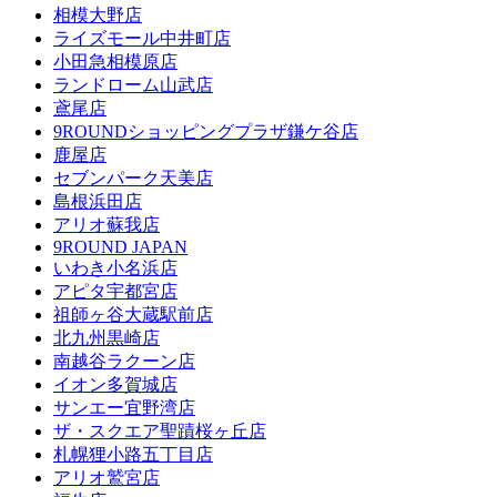
相模大野店
ライズモール中井町店
小田急相模原店
ランドローム山武店
鳶尾店
9ROUNDショッピングプラザ鎌ケ谷店
鹿屋店
セブンパーク天美店
島根浜田店
アリオ蘇我店
9ROUND JAPAN
いわき小名浜店
アピタ宇都宮店
祖師ヶ谷大蔵駅前店
北九州黒崎店
南越谷ラクーン店
イオン多賀城店
サンエー宜野湾店
ザ・スクエア聖蹟桜ヶ丘店
札幌狸小路五丁目店
アリオ鷲宮店