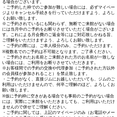
る場合がございます。
・ご予約した枠でのご参加が難しい場合には、必ずマイペー
ジよりキャンセル手続きを行っていただけますよう、よろし
くお願い致します。
※ご予約されているにも関わらず、無断でご来館がない場合
には当月中のご予約をお断りさせていただく場合がございま
す。これによる月会費のご返金等にはご対応致しかねる旨、
ご理解をいただけますよう、よろしくお願い致します。
・ご予約の際には、ご本人様分のみ、ご予約いただけます。
※複数名でのご予約は不可能となります。ご了承ください。
・ご予約されたお名前とご来館された方のお名前が一致しな
い場合には、ご利用をお断りさせていただきます。
※お客様間での予約の交換や代理参加（ご予約された方以外
の会員様が参加されること）を禁止致します。
・ご予約がなく、直接ジムにお越しいただいても、ジムのご
利用はいただけませんので、何卒ご理解のほど、よろしくお
願い致します。
※仮に予約枠に空きがある場合でも事前のご予約がない場合
には、実際にご来館をいただきましても、ご利用はいただけ
ませんので併せてご理解ください。
・ご予約に関しては、上記のマイページのみ（お電話やメー