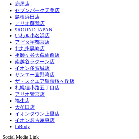
鹿屋店
セブンパーク天美店
島根浜田店
アリオ蘇我店
9ROUND JAPAN
いわき小名浜店
アピタ宇都宮店
北九州黒崎店
祖師ヶ谷大蔵駅前店
南越谷ラクーン店
イオン多賀城店
サンエー宜野湾店
ザ・スクエア聖蹟桜ヶ丘店
札幌狸小路五丁目店
アリオ鷲宮店
福生店
大牟田店
イオンタウン上里店
イオン名古屋東店
InBody
Social Media Link