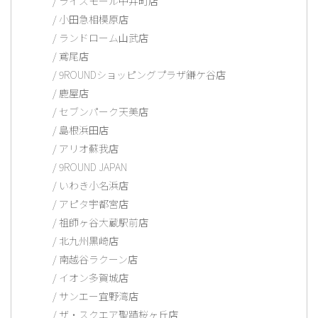
ライズモール中井町店
小田急相模原店
ランドローム山武店
鳶尾店
9ROUNDショッピングプラザ鎌ケ谷店
鹿屋店
セブンパーク天美店
島根浜田店
アリオ蘇我店
9ROUND JAPAN
いわき小名浜店
アピタ宇都宮店
祖師ヶ谷大蔵駅前店
北九州黒崎店
南越谷ラクーン店
イオン多賀城店
サンエー宜野湾店
ザ・スクエア聖蹟桜ヶ丘店