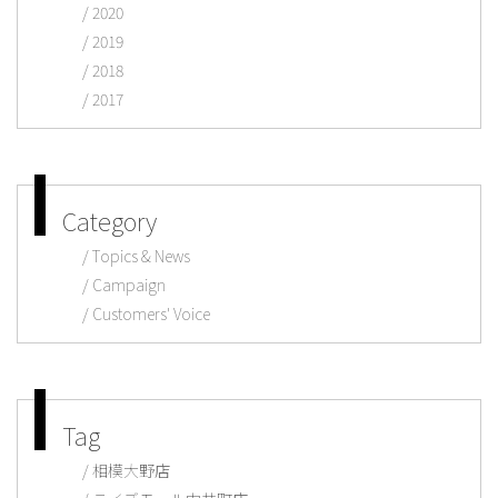
2020
2019
2018
2017
Category
Topics & News
Campaign
Customers' Voice
Tag
相模大野店