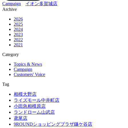
Campaign
イオン多賀城店
Archive
2026
2025
2024
2023
2022
2021
Category
Topics & News
Campaign
Customers' Voice
Tag
相模大野店
ライズモール中井町店
小田急相模原店
ランドローム山武店
鳶尾店
9ROUNDショッピングプラザ鎌ケ谷店