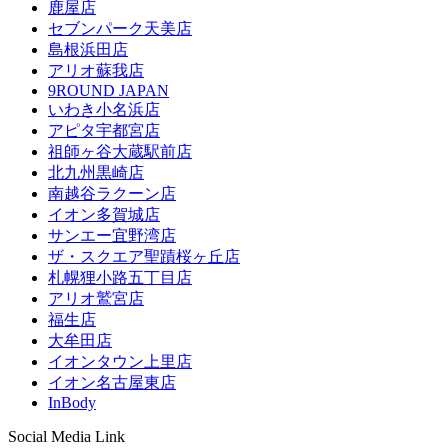
鹿屋店
セブンパーク天美店
島根浜田店
アリオ蘇我店
9ROUND JAPAN
いわき小名浜店
アピタ宇都宮店
祖師ヶ谷大蔵駅前店
北九州黒崎店
南越谷ラクーン店
イオン多賀城店
サンエー宜野湾店
ザ・スクエア聖蹟桜ヶ丘店
札幌狸小路五丁目店
アリオ鷲宮店
福生店
大牟田店
イオンタウン上里店
イオン名古屋東店
InBody
Social Media Link