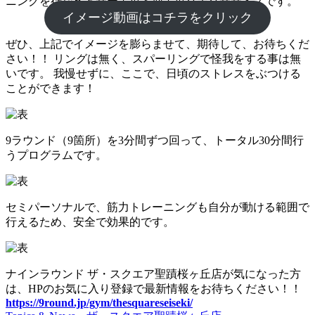
ニングを行なえるサーキット型キックボクササイズです。
イメージ動画はコチラをクリック
ぜひ、上記でイメージを膨らませて、期待して、お待ちくだ
さい！！ リングは無く、スパーリングで怪我をする事は無
いです。 我慢せずに、ここで、日頃のストレスをぶつける
ことができます！
9ラウンド（9箇所）を3分間ずつ回って、トータル30分間行
うプログラムです。
セミパーソナルで、筋力トレーニングも自分が動ける範囲で
行えるため、安全で効果的です。
ナインラウンド ザ・スクエア聖蹟桜ヶ丘店が気になった方
は、HPのお気に入り登録で最新情報をお待ちください！！
https://9round.jp/gym/thesquareseiseki/