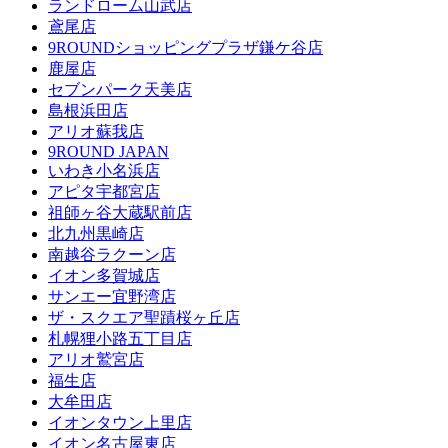
ランドローム山武店
鳶尾店
9ROUNDショッピングプラザ鎌ケ谷店
鹿屋店
セブンパーク天美店
島根浜田店
アリオ蘇我店
9ROUND JAPAN
いわき小名浜店
アピタ宇都宮店
祖師ヶ谷大蔵駅前店
北九州黒崎店
南越谷ラクーン店
イオン多賀城店
サンエー宜野湾店
ザ・スクエア聖蹟桜ヶ丘店
札幌狸小路五丁目店
アリオ鷲宮店
福生店
大牟田店
イオンタウン上里店
イオン名古屋東店