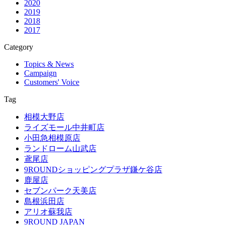
2020
2019
2018
2017
Category
Topics & News
Campaign
Customers' Voice
Tag
相模大野店
ライズモール中井町店
小田急相模原店
ランドローム山武店
鳶尾店
9ROUNDショッピングプラザ鎌ケ谷店
鹿屋店
セブンパーク天美店
島根浜田店
アリオ蘇我店
9ROUND JAPAN