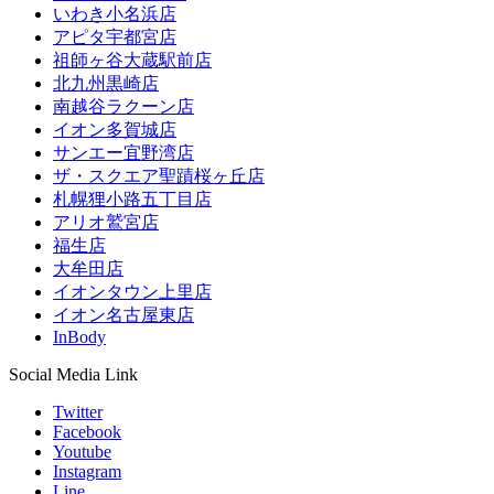
いわき小名浜店
アピタ宇都宮店
祖師ヶ谷大蔵駅前店
北九州黒崎店
南越谷ラクーン店
イオン多賀城店
サンエー宜野湾店
ザ・スクエア聖蹟桜ヶ丘店
札幌狸小路五丁目店
アリオ鷲宮店
福生店
大牟田店
イオンタウン上里店
イオン名古屋東店
InBody
Social Media Link
Twitter
Facebook
Youtube
Instagram
Line