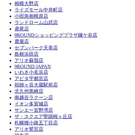
相模大野店
ライズモール中井町店
小田急相模原店
ランドローム山武店
鳶尾店
9ROUNDショッピングプラザ鎌ケ谷店
鹿屋店
セブンパーク天美店
島根浜田店
アリオ蘇我店
9ROUND JAPAN
いわき小名浜店
アピタ宇都宮店
祖師ヶ谷大蔵駅前店
北九州黒崎店
南越谷ラクーン店
イオン多賀城店
サンエー宜野湾店
ザ・スクエア聖蹟桜ヶ丘店
札幌狸小路五丁目店
アリオ鷲宮店