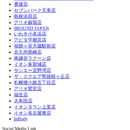
鹿屋店
セブンパーク天美店
島根浜田店
アリオ蘇我店
9ROUND JAPAN
いわき小名浜店
アピタ宇都宮店
祖師ヶ谷大蔵駅前店
北九州黒崎店
南越谷ラクーン店
イオン多賀城店
サンエー宜野湾店
ザ・スクエア聖蹟桜ヶ丘店
札幌狸小路五丁目店
アリオ鷲宮店
福生店
大牟田店
イオンタウン上里店
イオン名古屋東店
InBody
Social Media Link