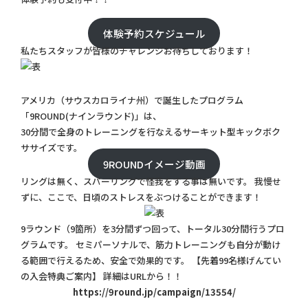
体験予約スケジュール
私たちスタッフが皆様のチャレンジお待ちしております！
アメリカ（サウスカロライナ州）で誕生したプログラム
「9ROUND(ナインラウンド)」は、
30分間で全身のトレーニングを行なえるサーキット型キックボク
ササイズです。
9ROUNDイメージ動画
リングは無く、スパーリングで怪我をする事は無いです。 我慢せ
ずに、ここで、日頃のストレスをぶつけることができます！
9ラウンド（9箇所）を3分間ずつ回って、トータル30分間行うプロ
グラムです。 セミパーソナルで、筋力トレーニングも自分が動け
る範囲で行えるため、安全で効果的です。 【先着99名様げんてい
の入会特典ご案内】 詳細はURLから！！
https://9round.jp/campaign/13554/