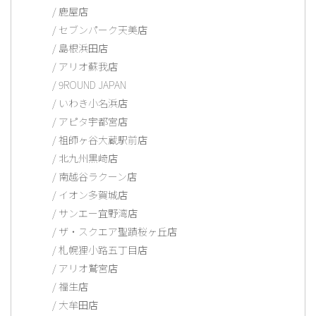
鹿屋店
セブンパーク天美店
島根浜田店
アリオ蘇我店
9ROUND JAPAN
いわき小名浜店
アピタ宇都宮店
祖師ヶ谷大蔵駅前店
北九州黒崎店
南越谷ラクーン店
イオン多賀城店
サンエー宜野湾店
ザ・スクエア聖蹟桜ヶ丘店
札幌狸小路五丁目店
アリオ鷲宮店
福生店
大牟田店