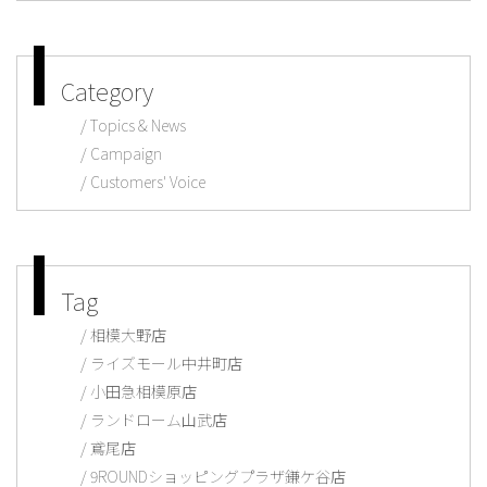
Category
Topics & News
Campaign
Customers' Voice
Tag
相模大野店
ライズモール中井町店
小田急相模原店
ランドローム山武店
鳶尾店
9ROUNDショッピングプラザ鎌ケ谷店