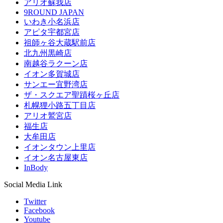
アリオ蘇我店
9ROUND JAPAN
いわき小名浜店
アピタ宇都宮店
祖師ヶ谷大蔵駅前店
北九州黒崎店
南越谷ラクーン店
イオン多賀城店
サンエー宜野湾店
ザ・スクエア聖蹟桜ヶ丘店
札幌狸小路五丁目店
アリオ鷲宮店
福生店
大牟田店
イオンタウン上里店
イオン名古屋東店
InBody
Social Media Link
Twitter
Facebook
Youtube