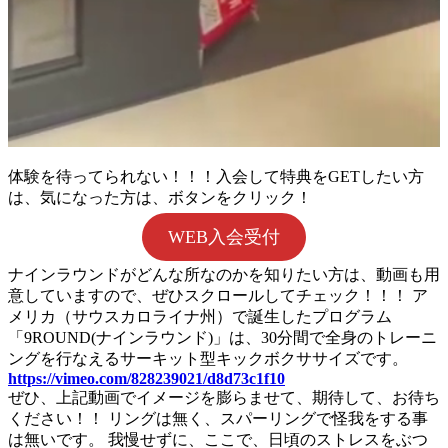
体験を待ってられない！！！入会して特典をGETしたい方
は、気になった方は、ボタンをクリック！
WEB入会受付
ナインラウンドがどんな所なのかを知りたい方は、動画も用
意していますので、ぜひスクロールしてチェック！！！ ア
メリカ（サウスカロライナ州）で誕生したプログラム
「9ROUND(ナインラウンド)」は、30分間で全身のトレーニ
ングを行なえるサーキット型キックボクササイズです。
https://vimeo.com/828239021/d8d73c1f10
ぜひ、上記動画でイメージを膨らませて、期待して、お待ち
ください！！ リングは無く、スパーリングで怪我をする事
は無いです。 我慢せずに、ここで、日頃のストレスをぶつ