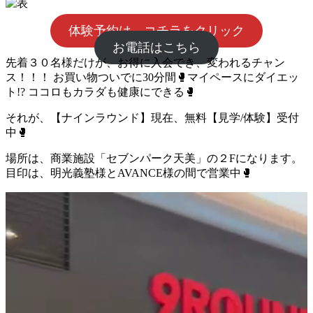
体験予約は、コチラをクリック
お電話はこちら
先着３０名様だけが、お得に入会でき、変われるチャン
ス！！！ お買い物ついでに30分間🥊マイペースにダイエッ
ト!? ココロもカラダも健康にできる🥊
それが、【ナインラウンド】現在、無料【見学/体験】受付
中🥊
場所は、商業施設「セブンパーク天美」の２Fになります。
目印は、明光義塾様とAVANCE様の間で営業中🥊