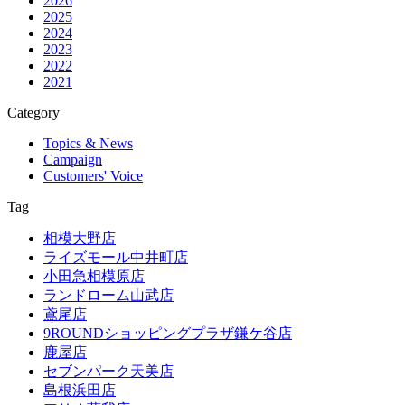
2026
2025
2024
2023
2022
2021
Category
Topics & News
Campaign
Customers' Voice
Tag
相模大野店
ライズモール中井町店
小田急相模原店
ランドローム山武店
鳶尾店
9ROUNDショッピングプラザ鎌ケ谷店
鹿屋店
セブンパーク天美店
島根浜田店